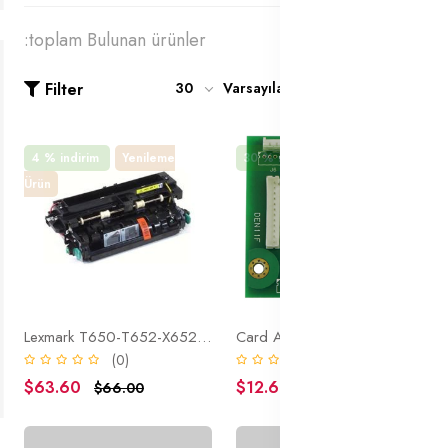
:toplam Bulunan ürünler
Filter
30
Varsayılan
4 % indirim
Yenileme
30 % indirim
Orjinal Ürün
Ürün
Lexmark T650-T652-X652-X654-X656 (Fuser Ünitesi) 40X1871 ( Yenilenmiş Ürün )
Card Asm Fuser For Lexmark MS810-MS811-MX811-40G4135 Fuser Reset (200K)
(0)
(0)
$63.60
$12.60
$66.00
$18.00