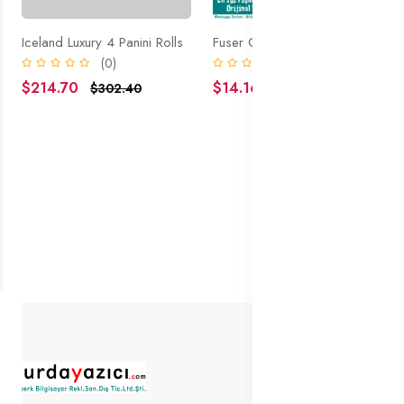
Iceland Luxury 4 Panini Rolls
Fuser Chip 40g4135 Lexmark, Ms810, Ms811, Ms812, Mx710, Mx711, Mx810, Mx811, Mx812, M5155, M5163, N5170, Xm5163, Xm5170
(0)
(0)
$214.70
$14.16
$302.40