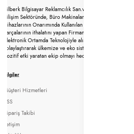
Bilberk Bilgisayar Reklamcılık San.ve Dış Tic.Ltd.Şti.
Bilişim Sektöründe, Büro Makinaları Yazıcı ve Fotokopi
Cihazlarının Onarımında Kullanılan Orijinal Yedek
Parçalarının ithalatını yapan Firmamız bu ürünleri
Elektronik Ortamda Teknolojiyle alışveriş yapmayı
kolaylaştırarak ülkemize ve eko sistemimize en büyük
pozitif etki yaratan ekip olmayı hedefliyoruz.
Bilgiler
Müşteri Hizmetleri
SSS
Sipariş Takibi
İletişim